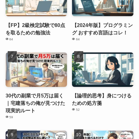
【FP】2級検定試験で80点
【2024年版】プログラミン
を取るための勉強法
グ おすすめ言語はコレ！
64
64
30代の副業で月5万は届く
【論理的思考】身につける
｜宅建落ちの俺が見つけた
ための処方箋
現実的ルート
52
59