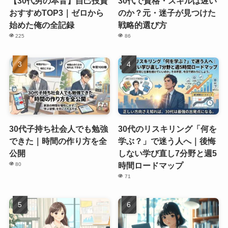
【30代男の本音】自己投資
30代で資格・スキルは遅い
おすすめTOP3｜ゼロから
のか？元・迷子が見つけた
始めた俺の全記録
戦略的選び方
225
86
30代子持ち社会人でも勉強
30代のリスキリング「何を
できた｜時間の作り方を全
学ぶ？」で迷う人へ｜後悔
公開
しない学び直し7分野と週5
時間ロードマップ
80
71