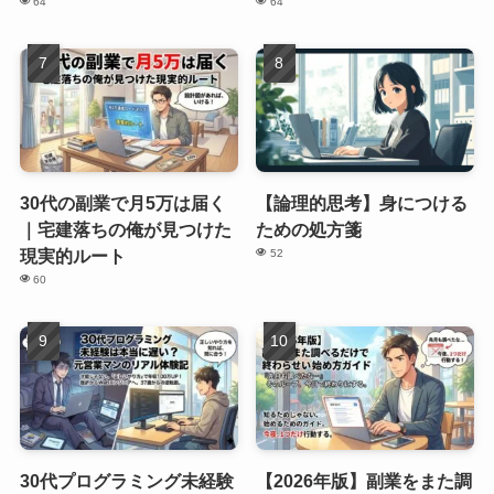
64
64
30代の副業で月5万は届く
【論理的思考】身につける
｜宅建落ちの俺が見つけた
ための処方箋
現実的ルート
52
60
30代プログラミング未経験
【2026年版】副業をまた調