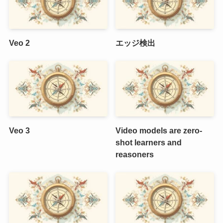
Veo 2
エッジ検出
Veo 3
Video models are zero-
shot learners and
reasoners