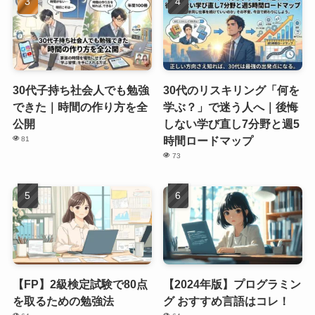
30代子持ち社会人でも勉強
30代のリスキリング「何を
できた｜時間の作り方を全
学ぶ？」で迷う人へ｜後悔
公開
しない学び直し7分野と週5
時間ロードマップ
81
73
【FP】2級検定試験で80点
【2024年版】プログラミン
を取るための勉強法
グ おすすめ言語はコレ！