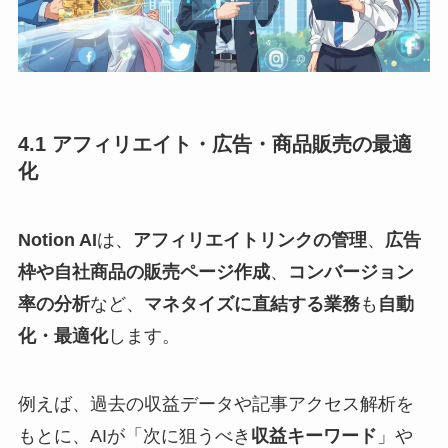
4.1 アフィリエイト・広告・商品販売の最適
化
Notion AI
は、
アフィリエイトリンクの管理
、
広告
枠や自社商品の販売ページ作成
、
コンバージョン
率の分析
など、
マネタイズに直結する業務
も
自動
化・最適化
します。
例えば、過去の収益データや記事アクセス解析を
もとに、AIが「次に狙うべき
収益キーワード
」や