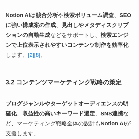
Notion AI
は
競合分析
や
検索ボリューム調査
、
SEO
に強い構成案の作成
、
見出しやメタディスクリプ
ションの自動生成
などをサポートし、
検索エンジ
ンで上位表示されやすいコンテンツ制作を効率化
します。
[2]
[8]
。
3.2 コンテンツマーケティング戦略の策定
ブログジャンルやターゲットオーディエンスの明
確化
、
収益性の高いキーワード選定
、
SNS連携
な
ど、マーケティング戦略全体の設計も
Notion AI
が
支援します。