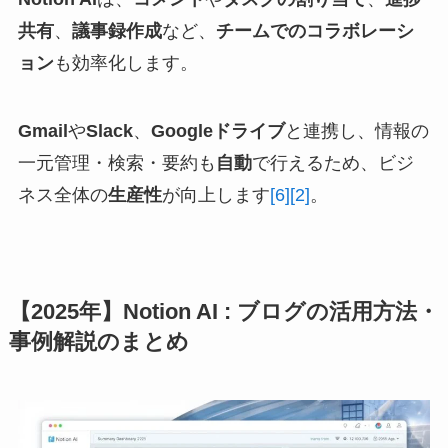
共有
、
議事録作成
など、
チームでのコラボレーシ
ョン
も効率化します。
Gmail
や
Slack
、
Googleドライブ
と連携し、情報の
一元管理・検索・要約も
自動
で行えるため、ビジ
ネス全体の
生産性
が向上します
[6]
[2]
。
【2025年】Notion AI : ブログの活用方法・
事例解説のまとめ