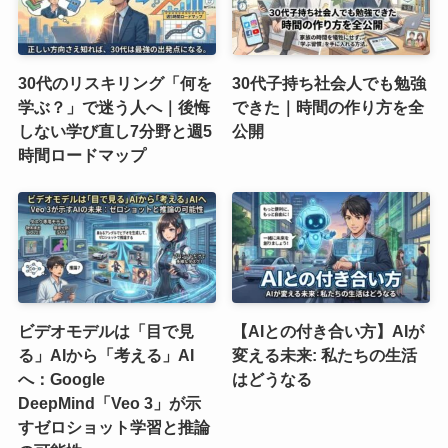
30代のリスキリング「何を
30代子持ち社会人でも勉強
学ぶ？」で迷う人へ｜後悔
できた｜時間の作り方を全
しない学び直し7分野と週5
公開
時間ロードマップ
ビデオモデルは「目で見
【AIとの付き合い方】AIが
る」AIから「考える」AI
変える未来: 私たちの生活
へ：Google
はどうなる
DeepMind「Veo 3」が示
すゼロショット学習と推論