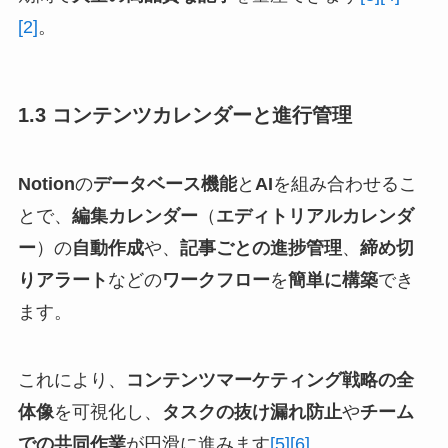
[2]
。
1.3 コンテンツカレンダーと進行管理
Notion
の
データベース機能
と
AI
を組み合わせるこ
とで、
編集カレンダー
（
エディトリアルカレンダ
ー
）の
自動作成
や、
記事ごとの進捗管理
、
締め切
りアラート
などの
ワークフロー
を
簡単に構築
でき
ます。
これにより、
コンテンツマーケティング戦略の全
体像
を可視化し、
タスクの抜け漏れ防止
や
チーム
での共同作業
が円滑に進みます
[5]
[6]
。