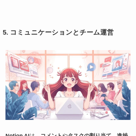
5. コミュニケーションとチーム運営
Notion AI
は、
コメント
や
タスクの割り当て
、
進捗