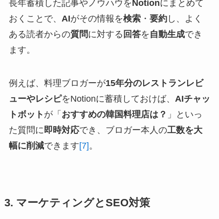
長年蓄積した記事やノウハウを
Notion
にまとめて
おくことで、
AI
がその情報を
検索
・
要約
し、よく
ある読者からの
質問
に対する
回答
を
自動生成
でき
ます。
例えば、料理ブロガーが
15年分のレストランレビ
ューやレシピ
をNotionに蓄積しておけば、
AIチャッ
トボット
が「
おすすめの韓国料理店は？
」といっ
た質問に
即時対応
でき、ブロガー本人の
工数を大
幅に削減
できます
[7]
。
3. マーケティングとSEO対策