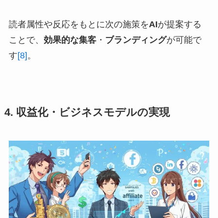
読者属性や反応をもとに次の施策を
AI
が提案する
ことで、
効果的な集客
・
ブランディング
が可能で
す
[8]
。
4. 収益化・ビジネスモデルの実現