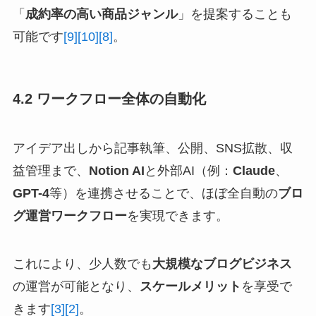
「
成約率の高い商品ジャンル
」を提案することも
可能です
[9]
[10]
[8]
。
4.2 ワークフロー全体の自動化
アイデア出しから記事執筆、公開、SNS拡散、収
益管理まで、
Notion AI
と外部AI（例：
Claude
、
GPT-4
等）を連携させることで、ほぼ全自動の
ブロ
グ運営ワークフロー
を実現できます。
これにより、少人数でも
大規模なブログビジネス
の運営が可能となり、
スケールメリット
を享受で
きます
[3]
[2]
。