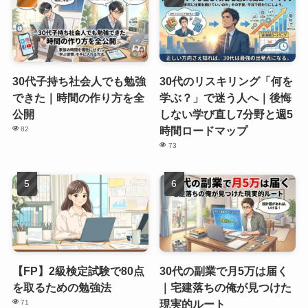
30代子持ち社会人でも勉強
30代のリスキリング「何を
できた｜時間の作り方を全
学ぶ？」で迷う人へ｜後悔
公開
しない学び直し7分野と週5
時間ロードマップ
82
73
【FP】2級検定試験で80点
30代の副業で月5万は届く
を取るための勉強法
｜宅建落ちの俺が見つけた
現実的ルート
71