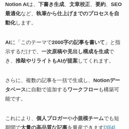
Notion AI
は、
下書き生成
、
文章校正
、
要約
、
SEO
最適化
など、
執筆から仕上げまでのプロセスを自
動化
します。
AI
に「このテーマで
2000字の記事を書いて
」と指
示するだけで、
一次原稿や見出し構成を生成
で
き、
推敲やリライトもAIが提案
してくれます。
さらに、複数の記事を一括で生成し、
Notionデー
タベース
に自動で追加する
ワークフロー
も構築可
能です。
これにより、
個人ブロガー
や
小規模チーム
でも短
期間で
大量の高品質な記事
を量産できます
[3]
[4]