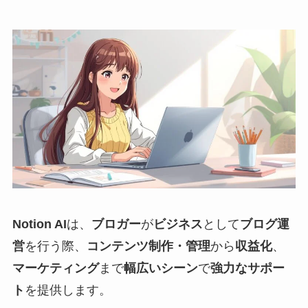
Notion AI
は、
ブロガー
が
ビジネス
として
ブログ運
営
を行う際、
コンテンツ制作・管理
から
収益化
、
マーケティング
まで
幅広いシーン
で
強力なサポー
ト
を提供します。