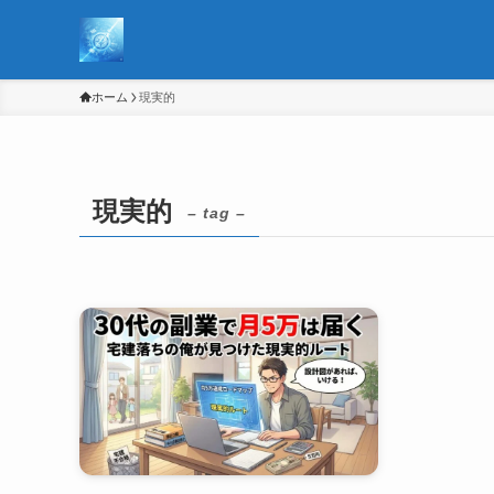
ホーム
現実的
現実的
– tag –