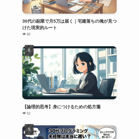
30代の副業で月5万は届く｜宅建落ちの俺が見つ
けた現実的ルート
60
【論理的思考】身につけるための処方箋
52